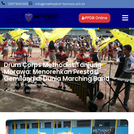
0617940386
info@methodist-tamora.sch.id
PPDB Online
Beranda
Berita
Drum Corps Methodist Tanjung Morawa: Menorehkan Prestasi Gemilang di
Dunia Marching Band
Drum Corps Methodist Tanjung
Morawa: Menorehkan Prestasi
Gemilang di Dunia Marching Band
Wed, 10 September 2025
Penulis : admin