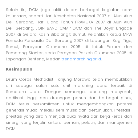
Selain itu, DCM juga aktif dalam berbagai kegiatan non-
kejuaraan, seperti Hari Kesehatan Nasional 2007 di Alun-Alun
Deli Serdang, Hari Ulang Tahun PRAMUKA 2007 di Alun-Alun
Deli Serdang, JOIN BAND CAMP DCM dan The Boys’ Brigade
2007 di Gelora Kasih Sibolangit, Sumut, Pelantikan Ketua MPW
Pemuda Pancasila Deli Serdang 2007 di Lapangan Segi Tiga,
Sumut, Perayaan Oikumene 2005 di Lubuk Pakam dan
Pematang Siantar, serta Perayaan Paskah Oikumene 2005 di
Lapangan Benteng, Medan
trendmarching.or.id
.
Kesimpulan
Drum Corps Methodist Tanjung Morawa telah membuktikan
diri sebagai salah satu unit marching band terbaik di
Sumatera Utara. Dengan semangat pantang menyerah,
dedikasi tinggi, dan dukungan penuh dari berbagai pihak,
DCM terus berkomitmen untuk mengembangkan potensi
generasi muda melalui seni musik dan pertunjukan. Prestasi-
prestasi yang diraih menjadi bukti nyata dari kerja keras dan
sinergi yang terjalin antara pemain, pelatih, dan manajemen
DCM.