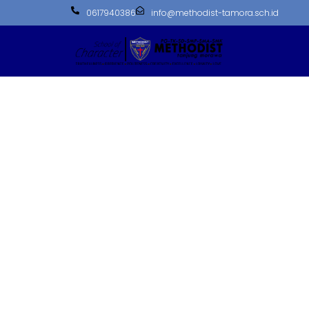
0617940386
info@methodist-tamora.sch.id