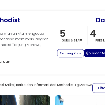
hodist
Da
5
4
a marilah kita mengucap
enantiasa memimpin langkah
GURU & STAFF
PREST
thodist Tanjung Morawa,
Visi dan Mi
Tentang Kami
guruan
asi Artikel, Berita dan Informasi dari Methodist Tg.Morawa
Lih