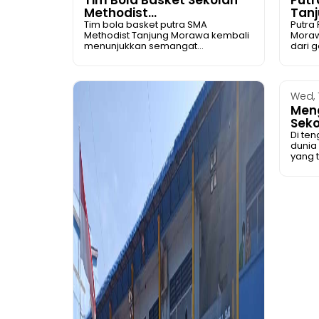
Methodist...
Tanj
Tim bola basket putra SMA
Putra
Methodist Tanjung Morawa kembali
Moraw
menunjukkan semangat...
dari g
Wed, 
Men
Seko
Di te
dunia
yang t