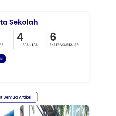
ta Sekolah
4
6
ASI
FASILITAS
EKSTRAKURIKULER
si
at Semua Artikel