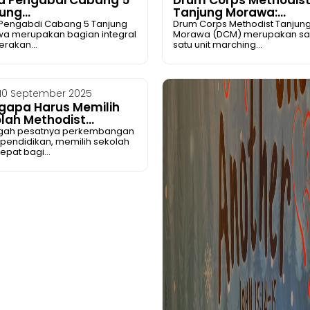
ung...
Tanjung Morawa:...
 Pengabdi Cabang 5 Tanjung
Drum Corps Methodist Tanjun
a merupakan bagian integral
Morawa (DCM) merupakan sa
erakan...
satu unit marching...
10 September 2025
gapa Harus Memilih
lah Methodist...
ngah pesatnya perkembangan
 pendidikan, memilih sekolah
epat bagi...