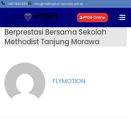
0617940386
info@methodist-tamora.sch.id
PPDB Online
Berprestasi Bersama Sekolah
Methodist Tanjung Morawa
FLYMOTION